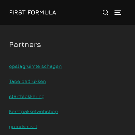
Ga
FIRST FORMULA
naar
de
inhoud
Partners
opslagruimte schagen
Tape bedrukken
startblokkering
Kerstpakketwebshop
grondverzet